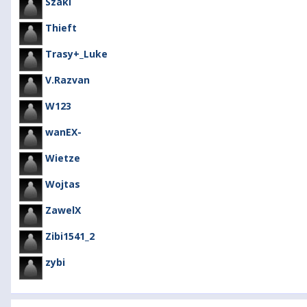
Szaki
Thieft
Trasy+_Luke
V.Razvan
W123
wanEX-
Wietze
Wojtas
ZawelX
Zibi1541_2
zybi