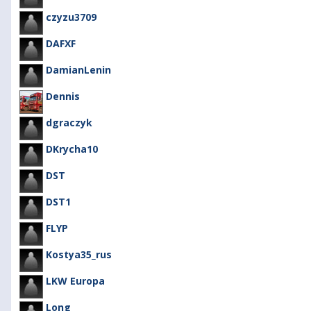
czyzu3709
DAFXF
DamianLenin
Dennis
dgraczyk
DKrycha10
DST
DST1
FLYP
Kostya35_rus
LKW Europa
Long