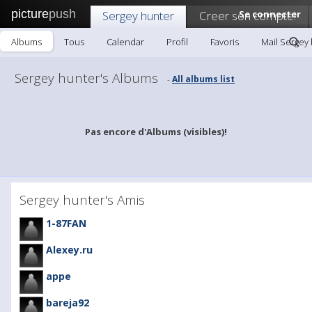
picture
push
Sergey hunter
Creer son compte!
Se connecter
Albums
Tous
Calendar
Profil
Favoris
Mail Sergey
Sergey hunter's Albums
All albums list
-
Pas encore d'Albums (visibles)!
Sergey hunter's Amis
1-87FAN
Alexey.ru
appe
bareja92